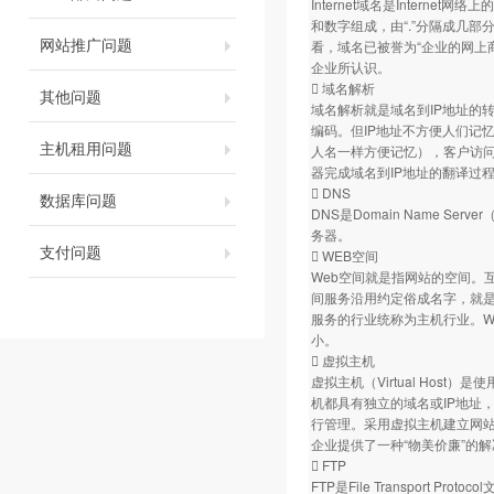
Internet域名是Inter
和数字组成，由“.”分隔成几部分
网站推广问题
看，域名已被誉为“企业的网上
企业所认识。
 域名解析
其他问题
域名解析就是域名到IP地址的
编码。但IP地址不方便人们记
主机租用问题
人名一样方便记忆），客户访
器完成域名到IP地址的翻译过
 DNS
数据库问题
DNS是Domain Name 
务器。
支付问题
 WEB空间
Web空间就是指网站的空间。
间服务沿用约定俗成名字，就是
服务的行业统称为主机行业。W
小。
 虚拟主机
虚拟主机（Virtual Ho
机都具有独立的域名或IP地址，具
行管理。采用虚拟主机建立网站
企业提供了一种“物美价廉”的
 FTP
FTP是File Transport P