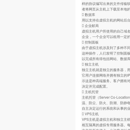
样的协议编写出来的文件传输软
者将网页从主机上下载至本地
 数据库
用以支持在虚拟主机的网站后台数
 企业邮局
虚拟主机用户所使用的自己域
企业，一个企业可以租用一定的
 控制面板
由于虚拟主机涉及到了多种不
这种操作，人们发明了控制面
以完成所有得包括网站、数据库
 独立主机
独立主机就是独立的服务器，
它用户连接网络并拥有独立的I
示这是种高端服务。客户拥有
决定并完成配置。
 主机托管
主机托管（Server Co-L
温、防尘、防火、防潮、防静
自主决定运行的系统和从事的业
 VPS主机
VPS主机是虚拟主机和独立主机
相互隔离的虚拟专用服务器。每